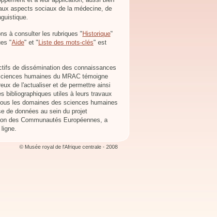
 aux aspects sociaux de la médecine, de
nguistique.
ns à consulter les rubriques "
Historique
"
ues "
Aide
" et "
Liste des mots-clés
" est
ectifs de dissémination des connaissances
n sciences humaines du MRAC témoigne
x de l'actualiser et de permettre ainsi
 bibliographiques utiles à leurs travaux
 tous les domaines des sciences humaines
ase de données au sein du projet
ion des Communautés Européennes, a
 ligne.
© Musée royal de l'Afrique centrale - 2008