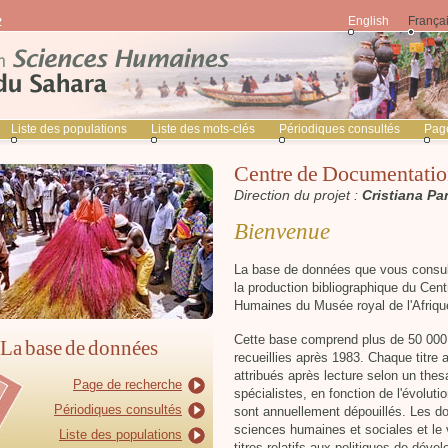
English
França
Liste des populations
Liste des mots-clés
Périodiques consultés
Pag
Centre de Documentatio
Direction du projet :
Cristiana
Bienvenue
La base de données que vous consulte
la production bibliographique du Ce
Humaines du Musée royal de l'Afrique
Cette base comprend plus de 50 000 r
La base de données
recueillies après 1983. Chaque titre 
attribués après lecture selon un th
Page de recherche
spécialistes, en fonction de l'évolut
Périodiques consultés
sont annuellement dépouillés. Les d
sciences humaines et sociales et le 
Liste des populations
titres relatifs aux politiques de déve