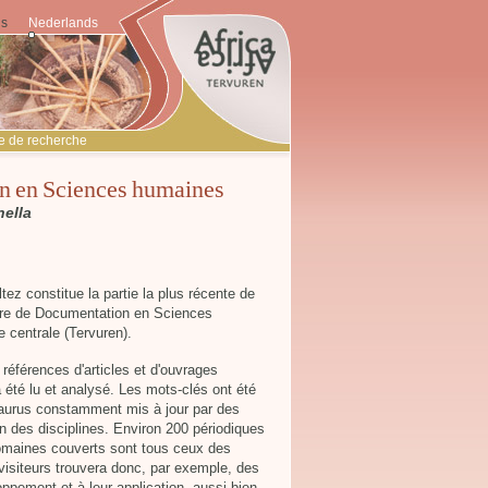
is
Nederlands
e de recherche
n en Sciences humaines
 Panella
z constitue la partie la plus récente de
ntre de Documentation en Sciences
 centrale (Tervuren).
éférences d'articles et d'ouvrages
a été lu et analysé. Les mots-clés ont été
esaurus constamment mis à jour par des
ion des disciplines. Environ 200 périodiques
omaines couverts sont tous ceux des
visiteurs trouvera donc, par exemple, des
loppement et à leur application, aussi bien