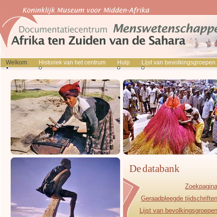
Welkom
Historiek van het centrum
Hulp
Lijst van bevolkingsgroepen
De databank
Zoekpagin
Geraadpleegde tijdschrifte
Lijst van bevolkingsgroepe