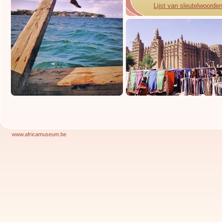
Lijst van sleutelwoorde
www.africamuseum.be