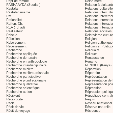
Rapt de femme
Reine-mère
RASHAAYDA (Soudan)
Relation à plaisant
Rastafari
Relations culturell
Rastafarianisme
Relations intercultu
Rat
Relations interethn
Rationalité
Relations internati
Ratton, Ch.
Relations interraci
REA (Tchad)
Relations interraci
Réalisateur
Relations sociales
Rebelle
Relativisme culture
Rébellion
Religion
Reboisement
Religion catholique
Recensement
Religion et Politiqu
Recherche
Reliquaire
Recherche appliquée
Reliques
Recherche de terrain
Renaissance
Recherche en anthropologie
Renamo
Recherche interdisciplinaire
RENDILE (Kenya)
Recherche minière
Réparation
Recherche minière artisanale
Répertoire
Recherche participative
Représentation
Recherche pluridisciplinaire
Représentation de l
Recherche qualitative
Représentation poli
Recherche scientifique
Répression
Recherche-action
Répression politiq
Récipient
République centrafr
Réciprocité
Requin
Récit
Réseau relationnel
Récit de vie
Réserve naturelle
Récit de voyage
Résidence