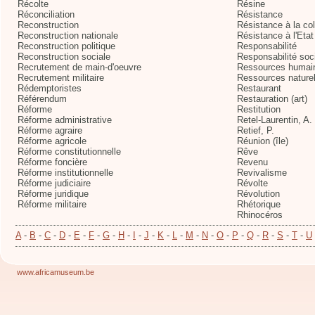
Récolte
Résine
Réconciliation
Résistance
Reconstruction
Résistance à la col
Reconstruction nationale
Résistance à l'Etat
Reconstruction politique
Responsabilité
Reconstruction sociale
Responsabilité soc
Recrutement de main-d'oeuvre
Ressources humai
Recrutement militaire
Ressources naturel
Rédemptoristes
Restaurant
Référendum
Restauration (art)
Réforme
Restitution
Réforme administrative
Retel-Laurentin, A.
Réforme agraire
Retief, P.
Réforme agricole
Réunion (île)
Réforme constitutionnelle
Rêve
Réforme foncière
Revenu
Réforme institutionnelle
Revivalisme
Réforme judiciaire
Révolte
Réforme juridique
Révolution
Réforme militaire
Rhétorique
Rhinocéros
A
-
B
-
C
-
D
-
E
-
F
-
G
-
H
-
I
-
J
-
K
-
L
-
M
-
N
-
O
-
P
-
Q
-
R
-
S
-
T
-
U
www.africamuseum.be