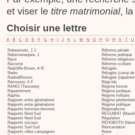
et viser le
titre matrimonial
, l
Choisir une lettre
A
-
B
-
C
-
D
-
E
-
F
-
G
-
H
-
I
-
J
-
K
-
L
-
M
-
N
-
O
-
P
-
Q
-
R
-
S
-
T
-
U
Rabearivelo, J.J.
Réforme pénale
Rabemananjara, J.
Réforme politique
Race
Réforme religieuse
Racisme
Réforme scolaire
Radcliffe-Brown, A.R.
Réfugiés
Radio
Réfugiés (camp de 
Radiodiffusion
Réfugiés (rapatriem
Ramseyer, A.F.
Régicide
RANGI (Tanzanie)
Régime foncier
Rapatriement
Régime juridique
Raphia
Régime militaire
Rapports entre générations
Régime pénitentiai
Rapports entre générations
Régime politique
Rapports hommes-femmes
Régionalisme
Rapports Nord-Sud
REGUIBAT (Maurit
Rapports Nord-Sud
Régulation
Rapports sociaux
REHOBOTH (Namib
Rapports Sud-Sud
Réincarnation
Rapports villes-campagnes
Reine