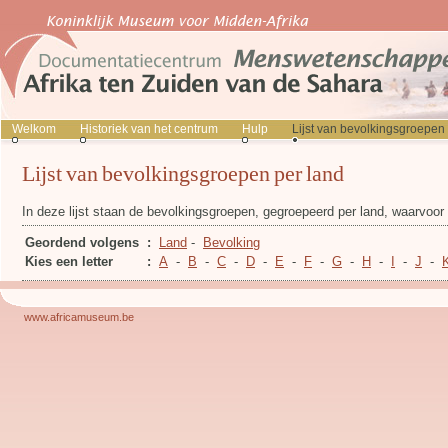
Welkom
Historiek van het centrum
Hulp
Lijst van bevolkingsgroepen
Lijst van bevolkingsgroepen per land
In deze lijst staan de bevolkingsgroepen, gegroepeerd per land, waarvoo
Geordend volgens
:
Land
-
Bevolking
Kies een letter
:
A
-
B
-
C
-
D
-
E
-
F
-
G
-
H
-
I
-
J
-
www.africamuseum.be