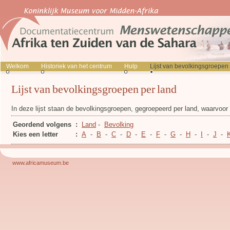
Welkom
Historiek van het centrum
Hulp
Lijst van bevolkingsgroepen
Lijst van bevolkingsgroepen per land
In deze lijst staan de bevolkingsgroepen, gegroepeerd per land, waarvoo
Geordend volgens
:
Land
-
Bevolking
Kies een letter
:
A
-
B
-
C
-
D
-
E
-
F
-
G
-
H
-
I
-
J
-
www.africamuseum.be