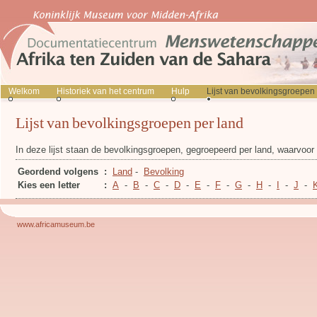
Welkom
Historiek van het centrum
Hulp
Lijst van bevolkingsgroepen
Lijst van bevolkingsgroepen per land
In deze lijst staan de bevolkingsgroepen, gegroepeerd per land, waarvoo
Geordend volgens
:
Land
-
Bevolking
Kies een letter
:
A
-
B
-
C
-
D
-
E
-
F
-
G
-
H
-
I
-
J
-
www.africamuseum.be