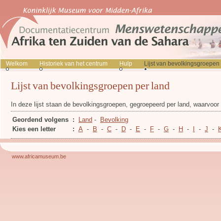
Welkom
Historiek van het centrum
Hulp
Lijst van bevolkingsgroepen
Lijst van bevolkingsgroepen per land
In deze lijst staan de bevolkingsgroepen, gegroepeerd per land, waarvoo
Geordend volgens
:
Land
-
Bevolking
Kies een letter
:
A
-
B
-
C
-
D
-
E
-
F
-
G
-
H
-
I
-
J
-
www.africamuseum.be