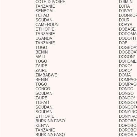
COTE D IVOIRE
DJIMINI
TANZANIE
DJITA
SENEGAL
DJIVAT
TCHAD
DJONKO
SOUDAN
DJUR
CAMEROUN
DOAYA
ETHIOPIE
DOBASE
TANZANIE
DODOMA
UGANDA
DODOTH
TANZANIE
DOE
TOGO
DOGBO
BENIN
DOGBO
MALI
DOGON*
TOGO
DOHOME
ZAIRE
DOKO*
ZAIRE
DOKO*
ZIMBABWE
DOMA
BENIN
DOMPAG
TOGO
DOMPAG
CONGO
DONDO
SOUDAN
DONGO
ZAIRE
DONGO*
TCHAD
DONGOT
SOUDAN
DONGOT
SOUDAN
DONYIR
ETHIOPIE
DONYIR
BURKINA FASO
DOROBE
KENYA
DOROBO
TANZANIE
DOROBO
BURKINA FASO
DOROSI