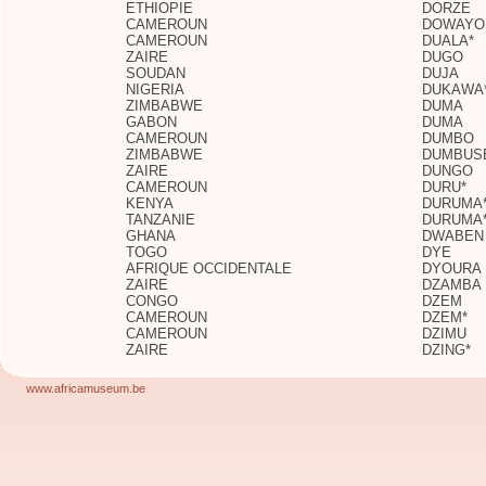
ETHIOPIE
DORZE
CAMEROUN
DOWAYO
CAMEROUN
DUALA*
ZAIRE
DUGO
SOUDAN
DUJA
NIGERIA
DUKAWA
ZIMBABWE
DUMA
GABON
DUMA
CAMEROUN
DUMBO
ZIMBABWE
DUMBUS
ZAIRE
DUNGO
CAMEROUN
DURU*
KENYA
DURUMA
TANZANIE
DURUMA
GHANA
DWABEN
TOGO
DYE
AFRIQUE OCCIDENTALE
DYOURA
ZAIRE
DZAMBA
CONGO
DZEM
CAMEROUN
DZEM*
CAMEROUN
DZIMU
ZAIRE
DZING*
www.africamuseum.be