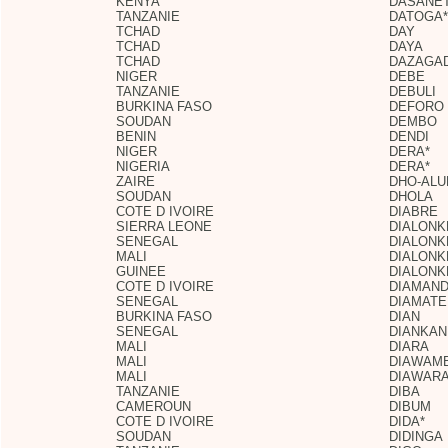
KENYA
DASANE
TANZANIE
DATOGA*
TCHAD
DAY
TCHAD
DAYA
TCHAD
DAZAGA
NIGER
DEBE
TANZANIE
DEBULI
BURKINA FASO
DEFORO
SOUDAN
DEMBO
BENIN
DENDI
NIGER
DERA*
NIGERIA
DERA*
ZAIRE
DHO-ALU
SOUDAN
DHOLA
COTE D IVOIRE
DIABRE
SIERRA LEONE
DIALONK
SENEGAL
DIALONK
MALI
DIALONK
GUINEE
DIALONK
COTE D IVOIRE
DIAMAN
SENEGAL
DIAMATE
BURKINA FASO
DIAN
SENEGAL
DIANKAN
MALI
DIARA
MALI
DIAWAM
MALI
DIAWAR
TANZANIE
DIBA
CAMEROUN
DIBUM
COTE D IVOIRE
DIDA*
SOUDAN
DIDINGA