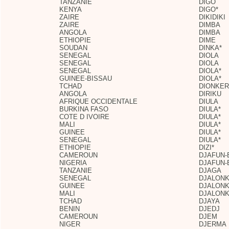
TANZANIE
DIGO
KENYA
DIGO*
ZAIRE
DIKIDIKI
ZAIRE
DIMBA
ANGOLA
DIMBA
ETHIOPIE
DIME
SOUDAN
DINKA*
SENEGAL
DIOLA
SENEGAL
DIOLA
SENEGAL
DIOLA*
GUINEE-BISSAU
DIOLA*
TCHAD
DIONKER
ANGOLA
DIRIKU
AFRIQUE OCCIDENTALE
DIULA
BURKINA FASO
DIULA*
COTE D IVOIRE
DIULA*
MALI
DIULA*
GUINEE
DIULA*
SENEGAL
DIULA*
ETHIOPIE
DIZI*
CAMEROUN
DJAFUN
NIGERIA
DJAFUN
TANZANIE
DJAGA
SENEGAL
DJALON
GUINEE
DJALON
MALI
DJALON
TCHAD
DJAYA
BENIN
DJEDJ
CAMEROUN
DJEM
NIGER
DJERMA