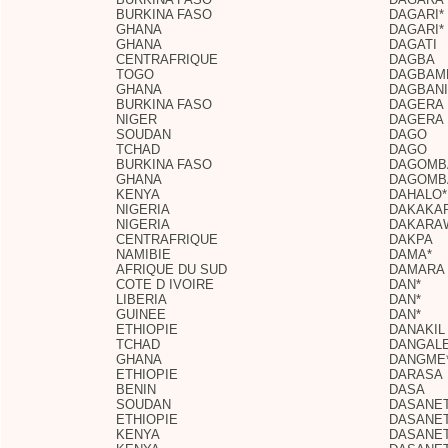
BURKINA FASO
DAGARI*
GHANA
DAGARI*
GHANA
DAGATI
CENTRAFRIQUE
DAGBA
TOGO
DAGBAM
GHANA
DAGBANI
BURKINA FASO
DAGERA
NIGER
DAGERA
SOUDAN
DAGO
TCHAD
DAGO
BURKINA FASO
DAGOMB
GHANA
DAGOMB
KENYA
DAHALO*
NIGERIA
DAKAKAR
NIGERIA
DAKARA
CENTRAFRIQUE
DAKPA
NAMIBIE
DAMA*
AFRIQUE DU SUD
DAMARA
COTE D IVOIRE
DAN*
LIBERIA
DAN*
GUINEE
DAN*
ETHIOPIE
DANAKIL
TCHAD
DANGAL
GHANA
DANGME
ETHIOPIE
DARASA
BENIN
DASA
SOUDAN
DASANE
ETHIOPIE
DASANE
KENYA
DASANE