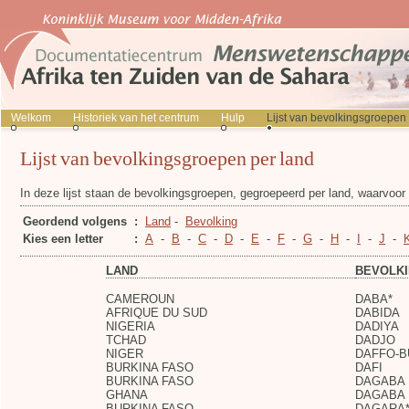
Welkom
Historiek van het centrum
Hulp
Lijst van bevolkingsgroepen
Lijst van bevolkingsgroepen per land
In deze lijst staan de bevolkingsgroepen, gegroepeerd per land, waarvoo
Geordend volgens
:
Land
-
Bevolking
Kies een letter
:
A
-
B
-
C
-
D
-
E
-
F
-
G
-
H
-
I
-
J
-
LAND
BEVOLK
CAMEROUN
DABA*
AFRIQUE DU SUD
DABIDA
NIGERIA
DADIYA
TCHAD
DADJO
NIGER
DAFFO-B
BURKINA FASO
DAFI
BURKINA FASO
DAGABA
GHANA
DAGABA
BURKINA FASO
DAGARA