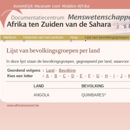
Welkom
Historiek van het centrum
Hulp
Lijst van bevolkingsgroepen
Lijst van bevolkingsgroepen per land
In deze lijst staan de bevolkingsgroepen, gegroepeerd per land, waarvoo
Geordend volgens
:
Land
-
Bevolking
Kies een letter
:
A
-
B
-
C
-
D
-
E
-
F
-
G
-
H
-
I
-
J
-
LAND
BEVOLKING
ANGOLA
QUIMBARES*
www.africamuseum.be