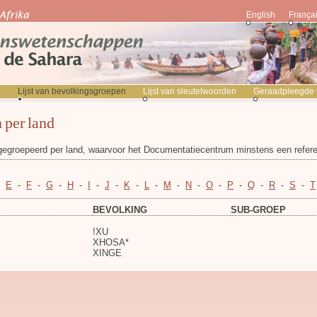
English
França
p
Lijst van bevolkingsgroepen
Lijst van sleutelwoorden
Geraadpleegde ti
 per land
 gegroepeerd per land, waarvoor het Documentatiecentrum minstens een referen
-
E
-
F
-
G
-
H
-
I
-
J
-
K
-
L
-
M
-
N
-
O
-
P
-
Q
-
R
-
S
-
T
BEVOLKING
SUB-GROEP
!XU
XHOSA*
XINGE