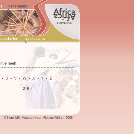
is
Nederlands
jdschriften
Zoekpagina
tie heeft.
-
U
-
V
-
W
-
X
-
Y
-
Z
ZIE :
© Koninklijk Museum voor Midden-Afrika - 2008