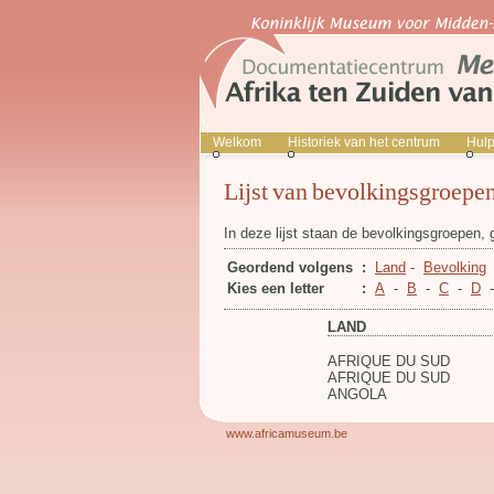
Welkom
Historiek van het centrum
Hul
Lijst van bevolkingsgroepen
In deze lijst staan de bevolkingsgroepen,
Geordend volgens
:
Land
-
Bevolking
Kies een letter
:
A
-
B
-
C
-
D
LAND
AFRIQUE DU SUD
AFRIQUE DU SUD
ANGOLA
www.africamuseum.be